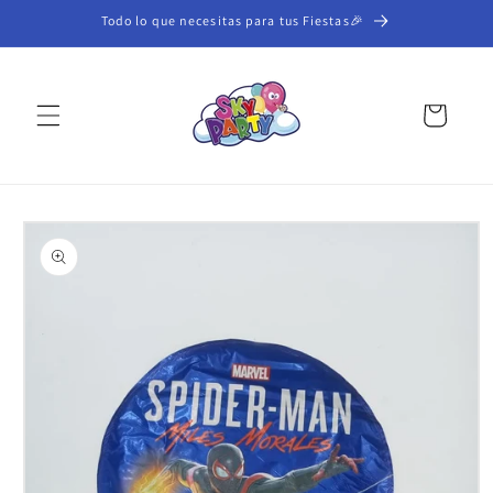
Ir
Todo lo que necesitas para tus Fiestas🎉
directamente
al contenido
Carrito
Ir
directamente
a la
información
del producto