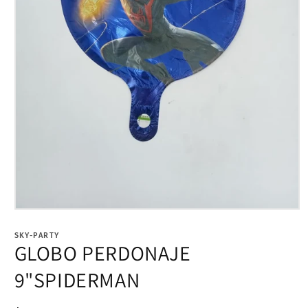
Abrir
elemento
multimedia
SKY-PARTY
1
GLOBO PERDONAJE
en
una
9"SPIDERMAN
ventana
modal