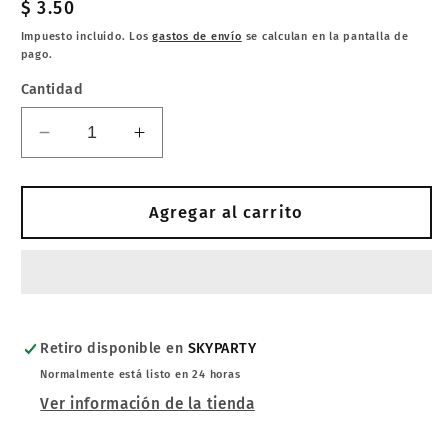
Precio
$ 3.50
habitual
Impuesto incluido. Los
gastos de envío
se calculan en la pantalla de
pago.
Cantidad
Reducir
Aumentar
cantidad
cantidad
para
para
GLOBO
GLOBO
Agregar al carrito
PERDONAJE
PERDONAJE
9&quot;SPIDERMAN
9&quot;SPIDERMAN
Retiro disponible en
SKYPARTY
Normalmente está listo en 24 horas
Ver información de la tienda